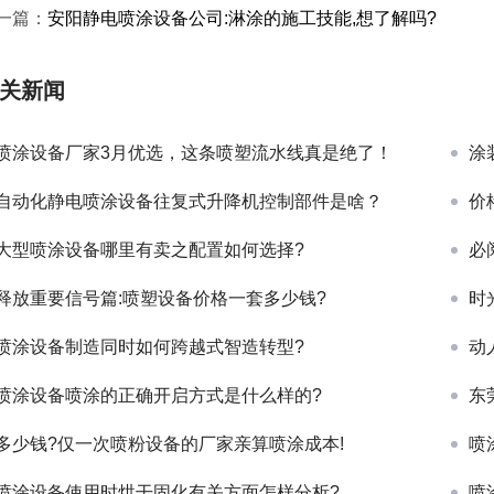
一篇：
安阳静电喷涂设备公司:淋涂的施工技能,想了解吗?
关新闻
喷涂设备厂家3月优选，这条喷塑流水线真是绝了！
涂
自动化静电喷涂设备往复式升降机控制部件是啥？
价
大型喷涂设备哪里有卖之配置如何选择?
必
释放重要信号篇:喷塑设备价格一套多少钱?
时
喷涂设备制造同时如何跨越式智造转型?
动
喷涂设备喷涂的正确开启方式是什么样的?
东
多少钱?仅一次喷粉设备的厂家亲算喷涂成本!
喷
喷涂设备使用时烘干固化有关方面怎样分析?
喷