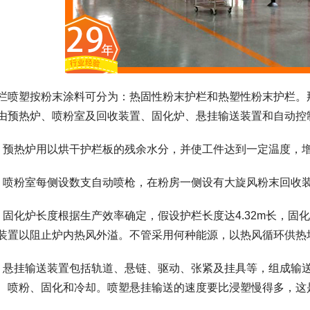
栏喷塑按粉末涂料可分为：热固性粉末护栏和热塑性粉末护栏。
由预热炉、喷粉室及回收装置、固化炉、悬挂输送装置和自动控
、预热炉用以烘干护栏板的残余水分，并使工件达到一定温度，
、喷粉室每侧设数支自动喷枪，在粉房一侧设有大旋风粉末回收
、固化炉长度根据生产效率确定，假设护栏长度达4.32m长，
装置以阻止炉内热风外溢。不管采用何种能源，以热风循环供热
、悬挂输送装置包括轨道、悬链、驱动、张紧及挂具等，组成输
、喷粉、固化和冷却。喷塑悬挂输送的速度要比浸塑慢得多，这