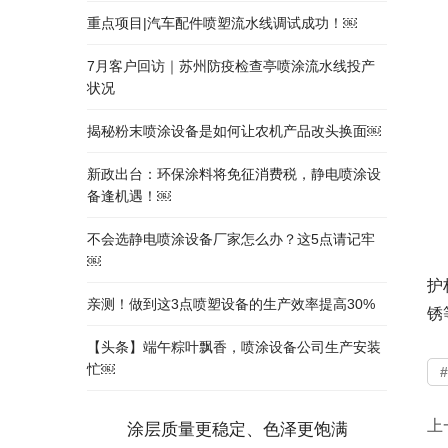
重点项目|汽车配件喷塑流水线调试成功！￼
7月客户回访｜苏州防疫检查亭喷涂流水线投产
状况
揭秘粉末喷涂设备是如何让农机产品改头换面￼
新政出台：环保涂料将免征消费税，静电喷涂设
备逢机遇！￼
不会选静电喷涂设备厂家怎么办？这5点请记牢
￼
护
亲测！做到这3点喷塑设备的生产效率提高30%
锈
【头条】端午粽叶飘香，喷涂设备公司生产安装
忙￼
上
涂层质量更稳定、色泽更饱满