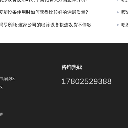
喷塑设备使用时如何获得比较好的涂层质量?
喷
竭尽所能-这家公司的喷涂设备接连发货不停歇!
喷
咨询热线
市海陵区
17802529388
区
察