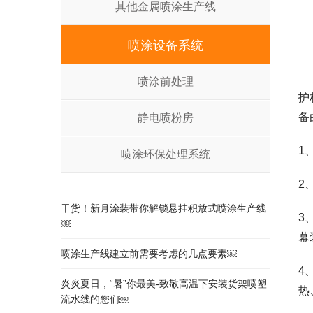
其他金属喷涂生产线
喷涂设备系统
喷涂前处理
护
备
静电喷粉房
1
喷涂环保处理系统
2
干货！新月涂装带你解锁悬挂积放式喷涂生产线
3
￼
幕
喷涂生产线建立前需要考虑的几点要素￼
4
炎炎夏日，“暑”你最美-致敬高温下安装货架喷塑
热
流水线的您们￼