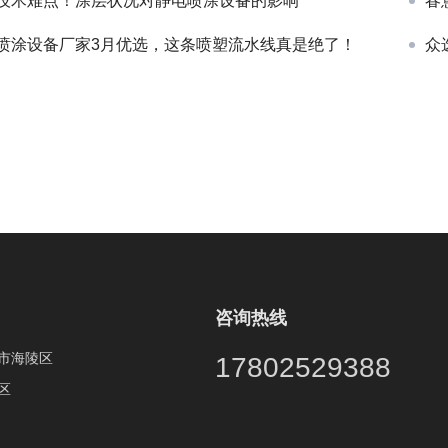
技术难点！涂层状况对静电喷涂设备的影响
春
喷涂设备厂家3月优选，这条喷塑流水线真是绝了！
众
咨询热线
市海陵区
17802529388
区