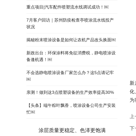
重点项目|汽车配件喷塑流水线调试成功！￼
7月客户回访｜苏州防疫检查亭喷涂流水线投产
状况
揭秘粉末喷涂设备是如何让农机产品改头换面￼
新政出台：环保涂料将免征消费税，静电喷涂设
备逢机遇！￼
不会选静电喷涂设备厂家怎么办？这5点请记牢
￼
新
化
亲测！做到这3点喷塑设备的生产效率提高30%
为
【头条】端午粽叶飘香，喷涂设备公司生产安装
忙￼
上
下
涂层质量更稳定、色泽更饱满