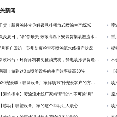
关新闻
干货！新月涂装带你解锁悬挂积放式喷涂生产线￼
喷
炎炎夏日，“暑”你最美-致敬高温下安装货架喷塑流水线的您们￼
重
7月客户回访｜苏州防疫检查亭喷涂流水线投产状况
揭
新政出台：环保涂料将免征消费税，静电喷涂设备逢机遇！￼
不
亲测！做到这3点喷塑设备的生产效率提高30%
【
520宠爱季：喷涂设备厂家解锁“N”种宠爱客户的方式￼
喷
【避坑指南】喷涂流水线厂家精“新”设计,不可逾“月”
原
【感动】喷塑设备厂家的这个举动让人暖心
喷