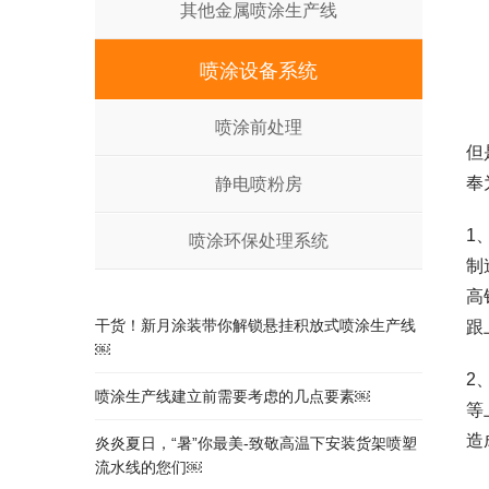
其他金属喷涂生产线
喷涂设备系统
喷涂前处理
但
奉
静电喷粉房
1
喷涂环保处理系统
制
高
干货！新月涂装带你解锁悬挂积放式喷涂生产线
跟
￼
2
喷涂生产线建立前需要考虑的几点要素￼
等
造
炎炎夏日，“暑”你最美-致敬高温下安装货架喷塑
流水线的您们￼