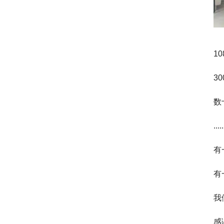
1
3
数
.....
有
有
我
感