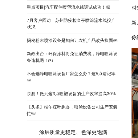
重点项目|汽车配件喷塑流水线调试成功！￼
时
7月客户回访｜苏州防疫检查亭喷涂流水线投产
新
状况
你
揭秘粉末喷涂设备是如何让农机产品改头换面￼
新政出台：环保涂料将免征消费税，静电喷涂设
备逢机遇！￼
不会选静电喷涂设备厂家怎么办？这5点请记牢
￼
亲测！做到这3点喷塑设备的生产效率提高30%
【头条】端午粽叶飘香，喷涂设备公司生产安装
忙￼
涂层质量更稳定、色泽更饱满