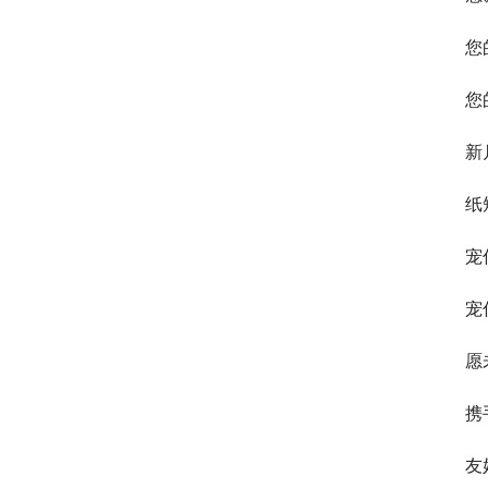
您
您
新
纸
宠
宠
愿
携
友