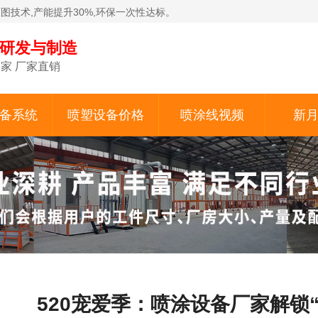
原图技术,产能提升30%,环保一次性达标。
备研发与制造
家 厂家直销
备系统
喷塑设备价格
喷涂线视频
新
520宠爱季：喷涂设备厂家解锁