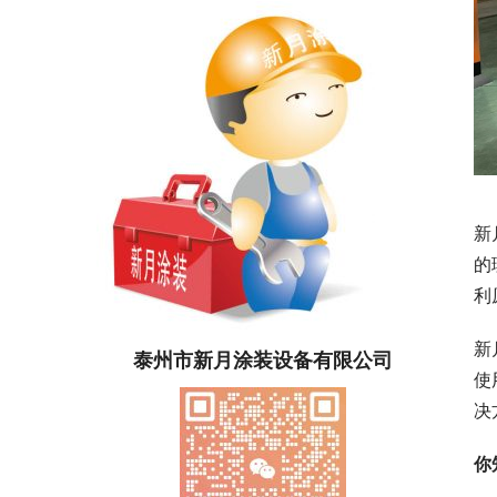
新
的
利
新
泰州市新月涂装设备有限公司
使
决
你