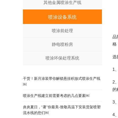
其他金属喷涂生产线
喷涂设备系统
喷涂前处理
品
格
静电喷粉房
选
喷涂环保处理系统
1
干货！新月涂装带你解锁悬挂积放式喷涂生产线
2
￼
的
喷涂生产线建立前需要考虑的几点要素￼
3
炎炎夏日，“暑”你最美-致敬高温下安装货架喷塑
流水线的您们￼
4