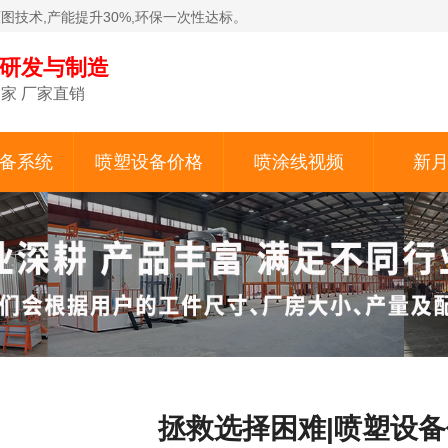
原图技术,产能提升30%,环保一次性达标。
备研发与制造
家 厂家直销
备系统
喷塑设备价格
喷涂线视频
新
拯救选择困难|喷塑设备