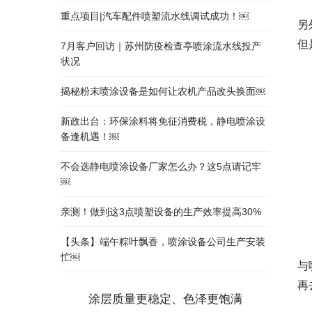
重点项目|汽车配件喷塑流水线调试成功！￼
另
但
7月客户回访｜苏州防疫检查亭喷涂流水线投产
状况
揭秘粉末喷涂设备是如何让农机产品改头换面￼
新政出台：环保涂料将免征消费税，静电喷涂设
备逢机遇！￼
不会选静电喷涂设备厂家怎么办？这5点请记牢
￼
亲测！做到这3点喷塑设备的生产效率提高30%
【头条】端午粽叶飘香，喷涂设备公司生产安装
忙￼
与
再
涂层质量更稳定、色泽更饱满