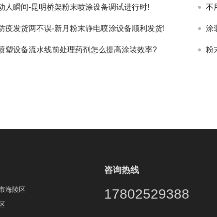
动人瞬间-昆明桥架粉末喷涂设备调试进行时!
不
防疫发货两不误-新月粉末静电喷涂设备顺利发货!
涂
喷塑设备流水线前处理药剂怎么提高涂装效率?
粉
咨询热线
市海陵区
17802529388
区