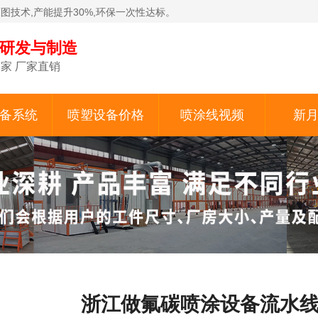
原图技术,产能提升30%,环保一次性达标。
备研发与制造
家 厂家直销
备系统
喷塑设备价格
喷涂线视频
新
浙江做氟碳喷涂设备流水