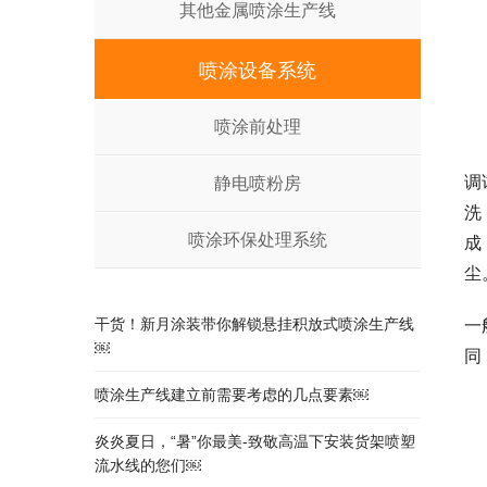
其他金属喷涂生产线
喷涂设备系统
喷涂前处理
调
静电喷粉房
洗
喷涂环保处理系统
成
尘
干货！新月涂装带你解锁悬挂积放式喷涂生产线
一
￼
同
喷涂生产线建立前需要考虑的几点要素￼
炎炎夏日，“暑”你最美-致敬高温下安装货架喷塑
流水线的您们￼