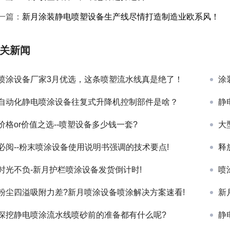
一篇：
新月涂装静电喷塑设备生产线尽情打造制造业欧系风！
关新闻
喷涂设备厂家3月优选，这条喷塑流水线真是绝了！
涂
自动化静电喷涂设备往复式升降机控制部件是啥？
静
价格or价值之选--喷塑设备多少钱一套?
大
必阅--粉末喷涂设备使用说明书强调的技术要点!
释
时光不负-新月护栏喷涂设备发货倒计时!
喷
粉尘四溢吸附力差?新月喷涂设备喷涂解决方案速看!
新
深挖静电喷涂流水线喷砂前的准备都有什么呢?
静