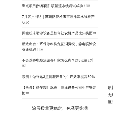
重点项目|汽车配件喷塑流水线调试成功！￼
7月客户回访｜苏州防疫检查亭喷涂流水线投产
状况
揭秘粉末喷涂设备是如何让农机产品改头换面￼
新政出台：环保涂料将免征消费税，静电喷涂设
备逢机遇！￼
不会选静电喷涂设备厂家怎么办？这5点请记牢
￼
亲测！做到这3点喷塑设备的生产效率提高30%
喷
【头条】端午粽叶飘香，喷涂设备公司生产安装
忙￼
无
度
涂层质量更稳定、色泽更饱满