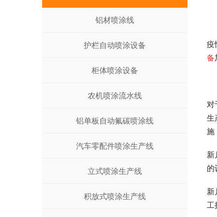
铝材喷涂线
疫
护栏自动喷涂设备
备
柜体喷涂设备
农机喷涂流水线
对
生
铝单板自动氟碳喷涂线
施
汽车零配件喷涂生产线
新
的
立式喷涂生产线
新
积放式喷涂生产线
工