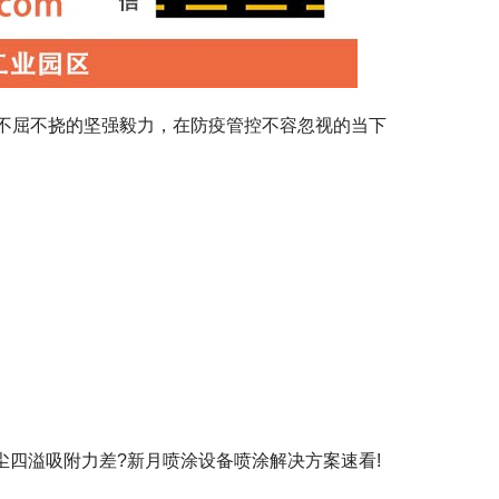
不屈不挠的坚强毅力，在防疫管控不容忽视的当下
尘四溢吸附力差?新月喷涂设备喷涂解决方案速看!