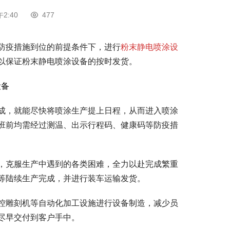
2:40
477
防疫措施到位的前提条件下，进行
粉末静电喷涂设
以保证粉末静电喷涂设备的按时发货。
成，就能尽快将喷涂生产提上日程，从而进入喷涂
班前均需经过测温、出示行程码、健康码等防疫措
，克服生产中遇到的各类困难，全力以赴完成繁重
等陆续生产完成，并进行装车运输发货。
控雕刻机等自动化加工设施进行设备制造，减少员
尽早交付到客户手中。