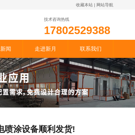
收藏本站
|
网站导航
技术咨询热线
17802529388
月新闻
走进新月
联系我们
电喷涂设备顺利发货!