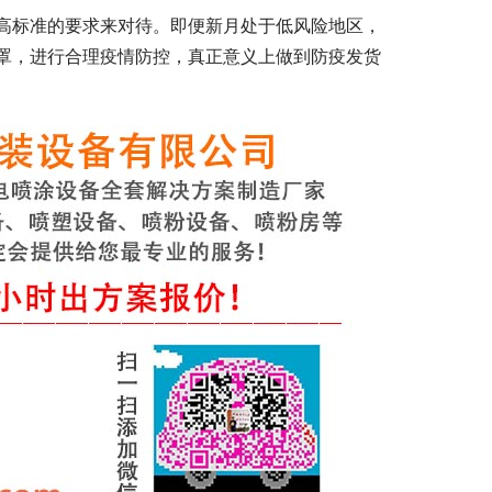
高标准的要求来对待。即便新月处于低风险地区，
罩，进行合理疫情防控，真正意义上做到防疫发货