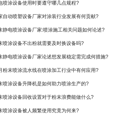
电喷涂设备使用时要遵守哪几点规程?
家自动喷塑设备厂家对涂装行业发展有何贡献?
末静电喷涂设备厂家:喷涂施工相关问题如何论述?
末喷涂设备不出粉就需要及时换设备吗?
末静电喷涂设备厂家论述想发展稳定需完成何措施?
月粉末喷涂流水线在喷涂加工行业中有何应用?
末喷涂设备升降机是如何助力喷涂生产的?
末喷涂设备回收设置对于粉末浪费能做什么?
末喷涂设备被人频繁使用究竟为何来?