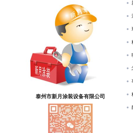
泰州市新月涂装设备有限公司