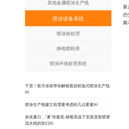
其他金属喷涂生产线
新
仍
喷涂设备系统
两
喷涂前处理
静电喷粉房
喷涂环保处理系统
干货！新月涂装带你解锁悬挂积放式喷涂生产线
￼
喷涂生产线建立前需要考虑的几点要素￼
炎炎夏日，“暑”你最美-致敬高温下安装货架喷塑
流水线的您们￼