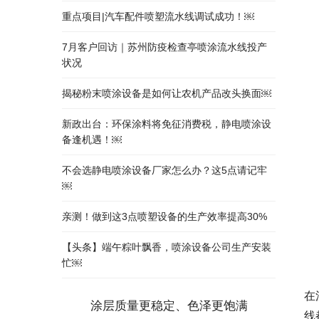
重点项目|汽车配件喷塑流水线调试成功！￼
7月客户回访｜苏州防疫检查亭喷涂流水线投产
状况
揭秘粉末喷涂设备是如何让农机产品改头换面￼
新政出台：环保涂料将免征消费税，静电喷涂设
备逢机遇！￼
不会选静电喷涂设备厂家怎么办？这5点请记牢
￼
亲测！做到这3点喷塑设备的生产效率提高30%
【头条】端午粽叶飘香，喷涂设备公司生产安装
忙￼
在
涂层质量更稳定、色泽更饱满
线