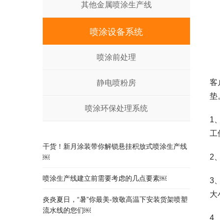
其他金属喷涂生产线
喷涂设备系统
喷涂前处理
客
静电喷粉房
垫
喷涂环保处理系统
1
工
干货！新月涂装带你解锁悬挂积放式喷涂生产线
2
￼
喷涂生产线建立前需要考虑的几点要素￼
3
大
炎炎夏日，“暑”你最美-致敬高温下安装货架喷塑
流水线的您们￼
4