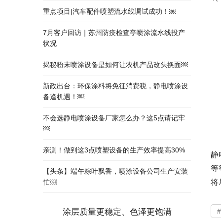
重点项目|汽车配件喷塑流水线调试成功！￼
7月客户回访｜苏州防疫检查亭喷涂流水线投产
状况
揭秘粉末喷涂设备是如何让农机产品改头换面￼
新政出台：环保涂料将免征消费税，静电喷涂设
备逢机遇！￼
不会选静电喷涂设备厂家怎么办？这5点请记牢
￼
亲测！做到这3点喷塑设备的生产效率提高30%
静
等
【头条】端午粽叶飘香，喷涂设备公司生产安装
将
忙￼
涂层质量更稳定、色泽更饱满