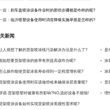
一篇：
刹车盘喷涂设备作业时的那些步骤都是咋样的呢?
一篇：
临沂喷塑设备使用时消音降噪实施举措是怎样的?
关新闻
让人很想了解的货架喷涂线污染解决办法是什么了?
是
假如想要货架喷涂的效率有所提高该咋办呢?
涂
怎么操作能使货架涂装寿命得到一定程度增长呢?
涂
货架喷涂设备使用时应该做些啥来确保涂层质量呢?
货
辟谣-货架喷塑对健康有所影响?NO,选好设备不烦恼!
理
货架喷涂设备如何实现货架喷涂美观性需求呢?