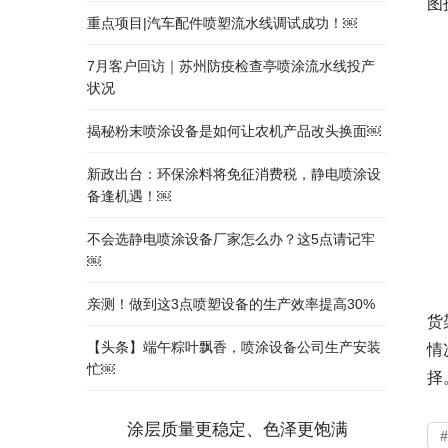
图
重点项目|汽车配件喷塑流水线调试成功！￼
7月客户回访｜苏州防疫检查亭喷涂流水线投产
状况
揭秘粉末喷涂设备是如何让农机产品改头换面￼
新政出台：环保涂料将免征消费税，静电喷涂设
备逢机遇！￼
不会选静电喷涂设备厂家怎么办？这5点请记牢
￼
亲测！做到这3点喷塑设备的生产效率提高30%
货
【头条】端午粽叶飘香，喷涂设备公司生产安装
情
忙￼
择。
涂层质量更稳定、色泽更饱满