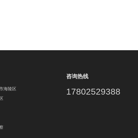
咨询热线
市海陵区
17802529388
区
察