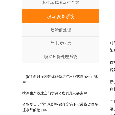
其他金属喷涂生产线
喷涂设备系统
喷涂前处理
对
静电喷粉房
架
喷涂环保处理系统
首
说
干货！新月涂装带你解锁悬挂积放式喷涂生产线
新
￼
数
喷涂生产线建立前需要考虑的几点要素￼
而
炎炎夏日，“暑”你最美-致敬高温下安装货架喷塑
落
流水线的您们￼