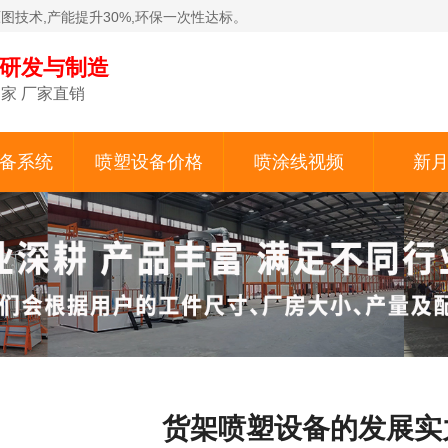
原图技术,产能提升30%,环保一次性达标。
备研发与制造
家 厂家直销
备系统
喷塑设备价格
喷涂线视频
新
货架喷塑设备的发展实