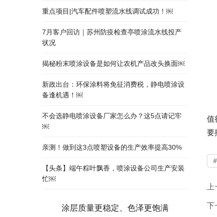
重点项目|汽车配件喷塑流水线调试成功！￼
7月客户回访｜苏州防疫检查亭喷涂流水线投产
状况
揭秘粉末喷涂设备是如何让农机产品改头换面￼
新政出台：环保涂料将免征消费税，静电喷涂设
备逢机遇！￼
不会选静电喷涂设备厂家怎么办？这5点请记牢
值
￼
要
亲测！做到这3点喷塑设备的生产效率提高30%
【头条】端午粽叶飘香，喷涂设备公司生产安装
忙￼
上
下
涂层质量更稳定、色泽更饱满