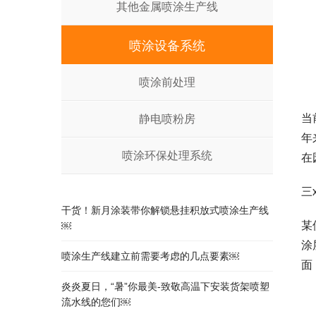
其他金属喷涂生产线
喷涂设备系统
喷涂前处理
当
静电喷粉房
年
喷涂环保处理系统
在
三
干货！新月涂装带你解锁悬挂积放式喷涂生产线
某
￼
涂
喷涂生产线建立前需要考虑的几点要素￼
面
炎炎夏日，“暑”你最美-致敬高温下安装货架喷塑
流水线的您们￼