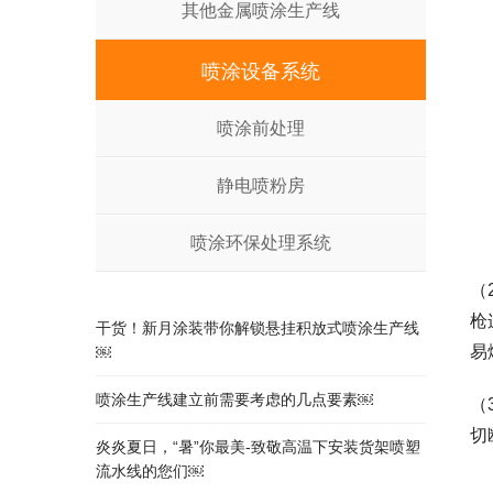
其他金属喷涂生产线
喷涂设备系统
喷涂前处理
静电喷粉房
喷涂环保处理系统
（
枪
干货！新月涂装带你解锁悬挂积放式喷涂生产线
易
￼
喷涂生产线建立前需要考虑的几点要素￼
（
切
炎炎夏日，“暑”你最美-致敬高温下安装货架喷塑
流水线的您们￼