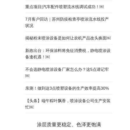
重点项目|汽车配件喷塑流水线调试成功！￼
7月客户回访｜苏州防疫检查亭喷涂流水线投产
状况
揭秘粉末喷涂设备是如何让农机产品改头换面￼
新政出台：环保涂料将免征消费税，静电喷涂设
备逢机遇！￼
不会选静电喷涂设备厂家怎么办？这5点请记牢
￼
亲测！做到这3点喷塑设备的生产效率提高30%
【头条】端午粽叶飘香，喷涂设备公司生产安装
忙￼
涂层质量更稳定、色泽更饱满